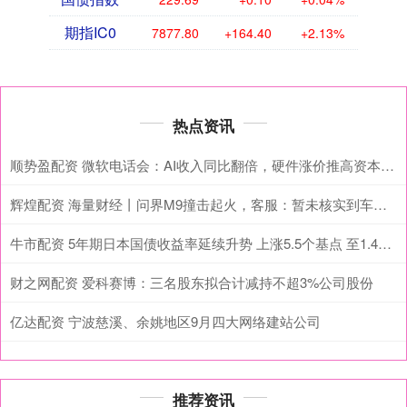
期指IC0
7877.80
+164.40
+2.13%
热点资讯
顺势盈配资 微软电话会：AI收入同比翻倍，硬件涨价推高资本开支250亿美元，GPU和存储短缺仍将贯穿全年
辉煌配资 海量财经丨问界M9撞击起火，客服：暂未核实到车主是否开启辅助驾驶功能
牛市配资 5年期日本国债收益率延续升势 上涨5.5个基点 至1.485%
财之网配资 爱科赛博：三名股东拟合计减持不超3%公司股份
亿达配资 宁波慈溪、余姚地区9月四大网络建站公司
推荐资讯