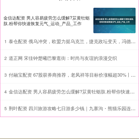
金信达配资 男人容易疲劳怎么缓解?苁黄牡蛎
肽.粉帮你快速恢复元气_运动_产品_工作
泰仓配资 俄乌冲突，欧盟力挺乌克兰，捷克政坛变天，冯德莱恩迎来新的硬茬
1
道正网 宋佳钟楚曦巴黎逛街：时尚与友谊的浪漫交织
2
付融宝配资 67股获券商推荐，老凤祥等目标价涨幅超30%丨券商评级观察
3
金信达配资 男人容易疲劳怎么缓解?苁黄牡蛎肽.粉帮你快速恢复元气_运动_产品_工作
4
荆叶配资 四川旅游攻略七日游多少钱｜九寨沟・熊猫乐园连玩｜带娃玩超尽兴
5