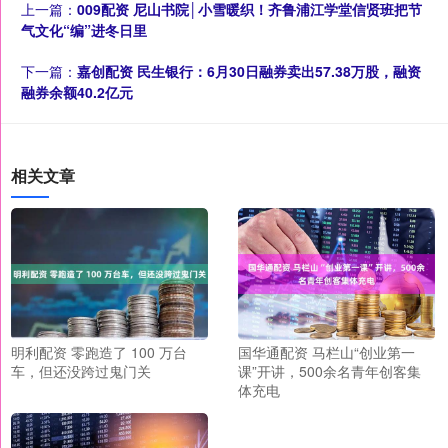
上一篇：
009配资 尼山书院│小雪暖织！齐鲁浦江学堂信贤班把节
气文化“编”进冬日里
下一篇：
嘉创配资 民生银行：6月30日融券卖出57.38万股，融资
融券余额40.2亿元
相关文章
明利配资 零跑造了 100 万台
国华通配资 马栏山“创业第一
车，但还没跨过鬼门关
课”开讲，500余名青年创客集
体充电