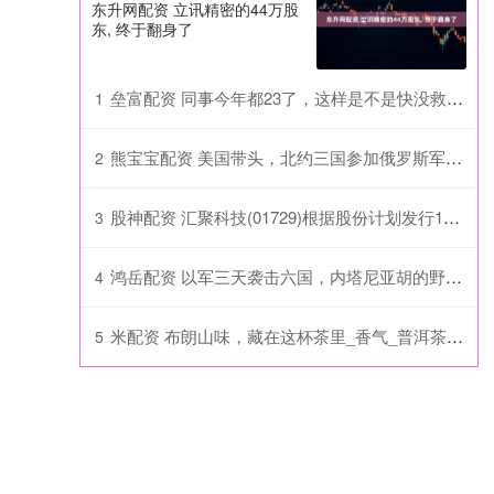
东升网配资 立讯精密的44万股
东, 终于翻身了
垒富配资 同事今年都23了，这样是不是快没救了，哈哈
1
熊宝宝配资 美国带头，北约三国参加俄罗斯军演，乌克兰拍胸脯表示问题不大
2
股神配资 汇聚科技(01729)根据股份计划发行1万股
3
鸿岳配资 以军三天袭击六国，内塔尼亚胡的野心刚公开，不料下一幕彻底破防
4
米配资 布朗山味，藏在这杯茶里_香气_普洱茶_山茶
5