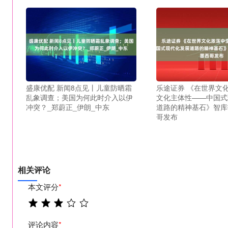
盛康优配 新闻8点见丨儿童防晒霜
乐途证券 《在世界文
乱象调查；美国为何此时介入以伊
文化主体性——中国式
冲突？_郑蔚正_伊朗_中东
道路的精神基石》智库
哥发布
相关评论
本文评分
*
评论内容
*