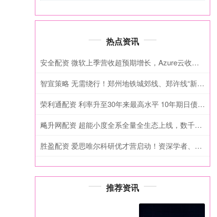
热点资讯
安全配资 微软上季营收超预期增长，Azure云收入增40%，资本支出意外放缓 | 财报见闻
智宣策略 无需绕行！郑州地铁城郊线、郑许线“新郑机场站”换乘进入倒计时
荣利通配资 利率升至30年来最高水平 10年期日债收益率突破2%
飚升网配资 超能小度全系全量全生态上线，数千万台已售小度设备实现AI体验跃迁
胜盈配资 爱思唯尔科研优才营启动！资深学者、编辑带你打通科研发文全流程，专属证书等你领
推荐资讯