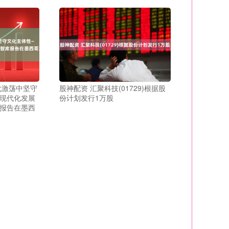
化激荡中坚守
股神配资 汇聚科技(01729)根据股
现代化发展
份计划发行1万股
报告在墨西