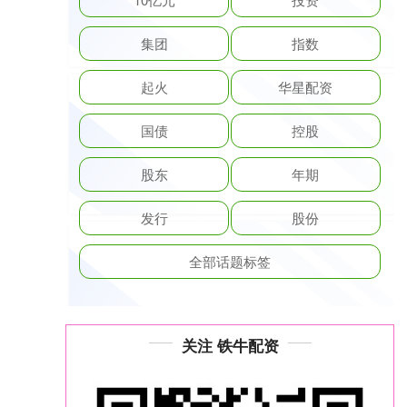
集团
指数
起火
华星配资
国债
控股
股东
年期
发行
股份
全部话题标签
关注 铁牛配资