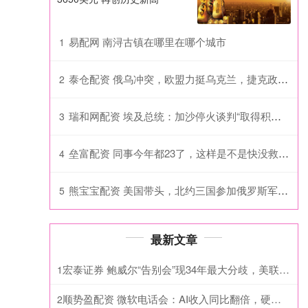
易配网 南浔古镇在哪里在哪个城市
1
泰仓配资 俄乌冲突，欧盟力挺乌克兰，捷克政坛变天，冯德莱恩迎来新的硬茬
2
瑞和网配资 埃及总统：加沙停火谈判“取得积极进展”
3
垒富配资 同事今年都23了，这样是不是快没救了，哈哈
4
熊宝宝配资 美国带头，北约三国参加俄罗斯军演，乌克兰拍胸脯表示问题不大
5
最新文章
宏泰证券 鲍威尔“告别会”现34年最大分歧，美联储再次按兵不动，但四票委反对决议声明
1
顺势盈配资 微软电话会：AI收入同比翻倍，硬件涨价推高资本开支250亿美元，GPU和存储短缺仍将贯穿全年
2